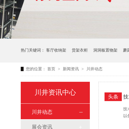
热门关键词：
客厅收纳架
货架衣柜
洞洞板置物架
蘑
您的位置：
首页
>
新闻资讯
>
川井动态
生产车间周转推车
办公仓库仓储连排架
川井资讯中心
头条
技
技
川井动态
以
展会资讯