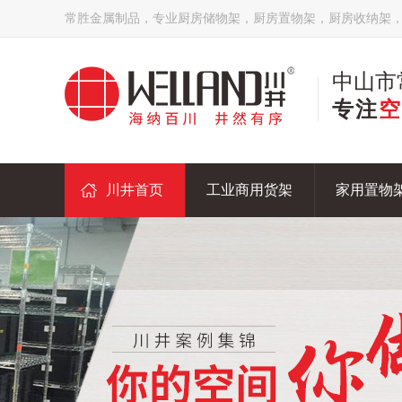
常胜金属制品，专业厨房储物架，厨房置物架，厨房收纳架
中山市
专注
空
川井首页
工业商用货架
家用置物