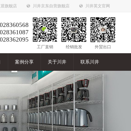
家居旗舰店
川井京东自营旗舰店
川井英文官网
028360568
028361087
028362095
工厂直销
经销批发
外贸出口
口
案例分享
关于川井
联系川井