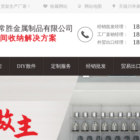
，货架生产厂家！
收藏网站
网站地图
天猫川井
18
常胜金属制品有限公司
经销批发经理：
18
工厂直销经理：
间收纳解决方案
18
外贸出口经理：
架
DIY散件
定制服务
经销批发
贸易出