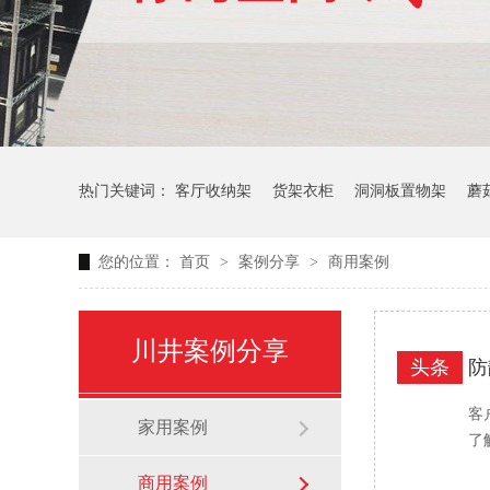
热门关键词：
客厅收纳架
货架衣柜
洞洞板置物架
蘑
您的位置：
首页
>
案例分享
>
商用案例
生产车间周转推车
办公仓库仓储连排架
川井案例分享
头条
防
客
家用案例
了
商用案例