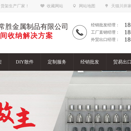
，货架生产厂家！
收藏网站
网站地图
天猫川井
18
常胜金属制品有限公司
经销批发经理：
18
工厂直销经理：
间收纳解决方案
18
外贸出口经理：
架
DIY散件
定制服务
经销批发
贸易出