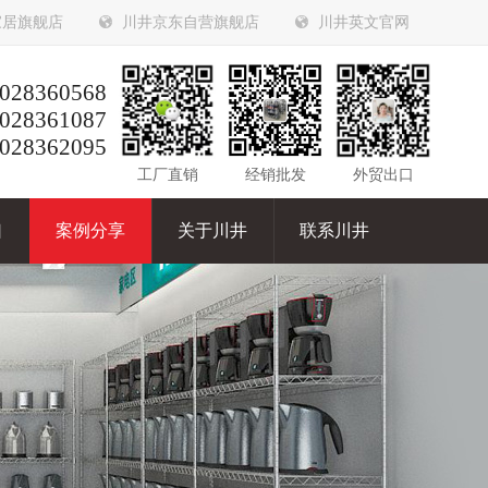
家居旗舰店
川井京东自营旗舰店
川井英文官网
028360568
028361087
028362095
工厂直销
经销批发
外贸出口
口
案例分享
关于川井
联系川井