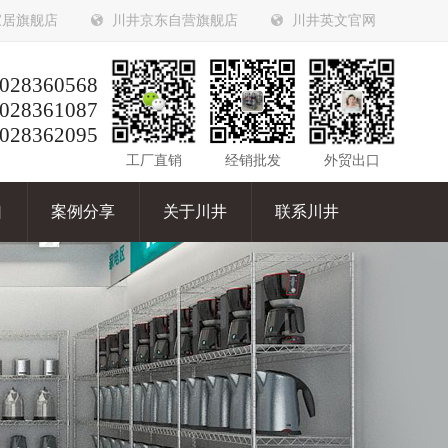
家居旗舰店
川井京东自营旗舰店
川井英文官网
028360568
028361087
028362095
工厂直销
经销批发
外贸出口
口
案例分享
关于川井
联系川井