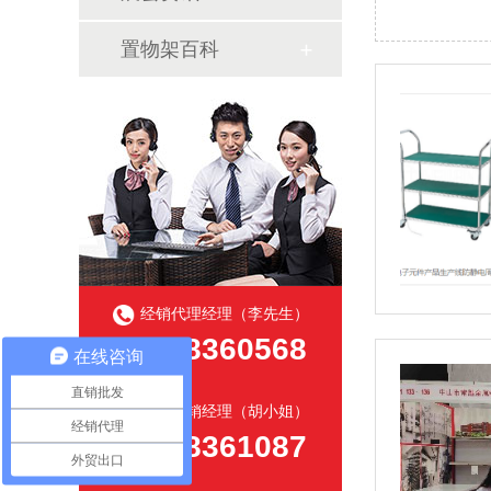
置物架百科
经销代理经理（李先生）
18028360568
在线咨询
直销批发
工厂直销经理（胡小姐）
经销代理
18028361087
外贸出口