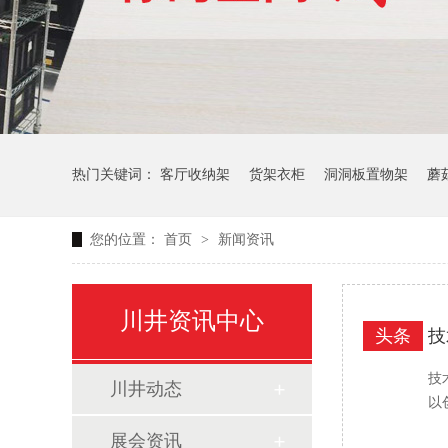
热门关键词：
客厅收纳架
货架衣柜
洞洞板置物架
蘑
您的位置：
首页
>
新闻资讯
生产车间周转推车
办公仓库仓储连排架
川井资讯中心
头条
技
技
川井动态
以
展会资讯