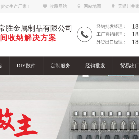
，货架生产厂家！
收藏网站
网站地图
天猫川井
18
常胜金属制品有限公司
经销批发经理：
18
工厂直销经理：
间收纳解决方案
18
外贸出口经理：
架
DIY散件
定制服务
经销批发
贸易出