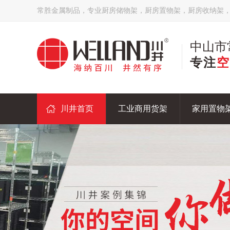
常胜金属制品，专业厨房储物架，厨房置物架，厨房收纳架
中山市
专注
空
川井首页
工业商用货架
家用置物