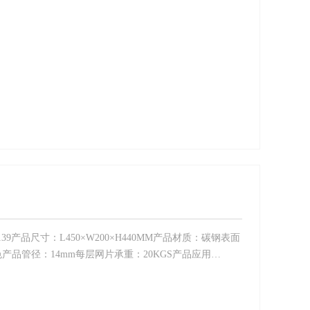
39产品尺寸：L450×W200×H440MM产品材质：碳钢表面
品管径：14mm每层网片承重：20KGS产品应用…