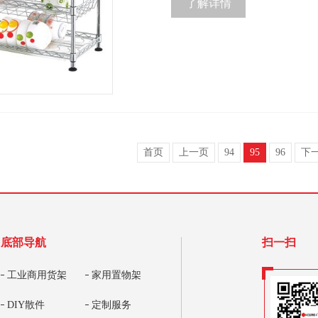
了解详情
首页
上一页
94
95
96
下
底部导航
扫一扫
工业商用货架
家用置物架
DIY散件
定制服务