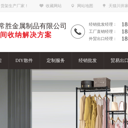
，货架生产厂家！
收藏网站
网站地图
天猫川井
18
常胜金属制品有限公司
经销批发经理：
18
工厂直销经理：
间收纳解决方案
18
外贸出口经理：
架
DIY散件
定制服务
经销批发
贸易出