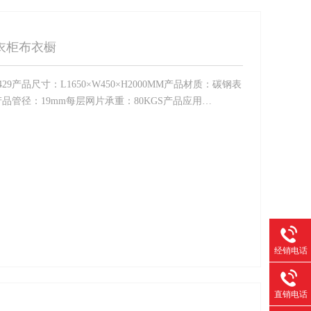
衣柜布衣橱
9产品尺寸：L1650×W450×H2000MM产品材质：碳钢表
管径：19mm每层网片承重：80KGS产品应用…
经销电话
直销电话