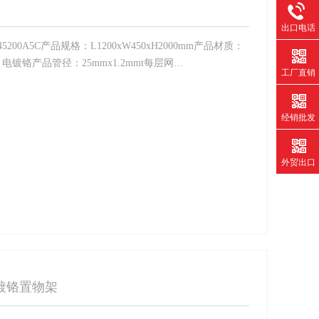
出口电话
200A5C产品规格：L1200xW450xH2000mm产品材质：
镀铬产品管径：25mmx1.2mmt每层网…
工厂直销
经销批发
外贸出口
镀铬置物架