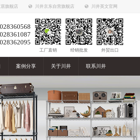
家居旗舰店
川井京东自营旗舰店
川井英文官网
028360568
028361087
028362095
工厂直销
经销批发
外贸出口
口
案例分享
关于川井
联系川井