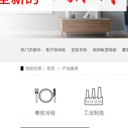
热门关键词：
客厅收纳架
货架衣柜
洞洞板置物架
蘑
您的位置：
首页
>
产品频道
生产车间周转推车
办公仓库仓储连排架
餐饮冷链
工业制造