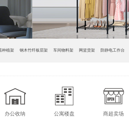
菇种植架
钢木竹纤板层架
车间物料架
网篮货架
防静电工作台
办公收纳
公寓楼盘
商超卖场