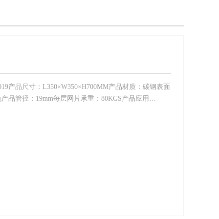
19产品尺寸：L350×W350×H700MM产品材质：碳钢表面
品管径：19mm每层网片承重：80KGS产品应用…