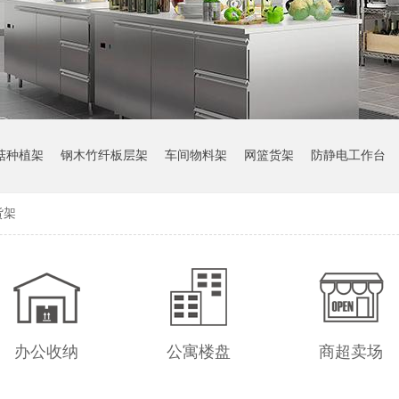
菇种植架
钢木竹纤板层架
车间物料架
网篮货架
防静电工作台
货架
办公收纳
公寓楼盘
商超卖场