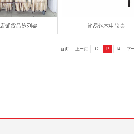
店铺货品陈列架
简易钢木电脑桌
首页
上一页
12
13
14
下