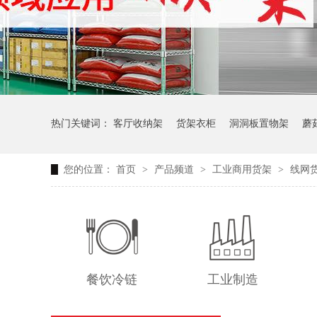
热门关键词：
客厅收纳架
货架衣柜
洞洞板置物架
蘑
您的位置：
首页
>
产品频道
>
工业商用货架
>
线网
生产车间周转推车
办公仓库仓储连排架
餐饮冷链
工业制造