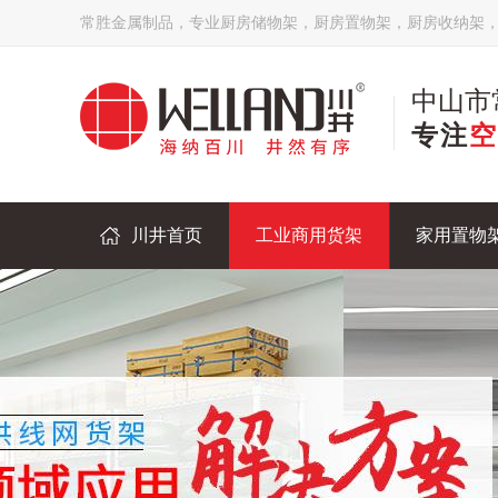
常胜金属制品，专业厨房储物架，厨房置物架，厨房收纳架
中山市
专注
空
川井首页
工业商用货架
家用置物