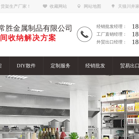
，货架生产厂家！
收藏网站
网站地图
天猫川井
18
常胜金属制品有限公司
经销批发经理：
18
工厂直销经理：
间收纳解决方案
18
外贸出口经理：
架
DIY散件
定制服务
经销批发
贸易出