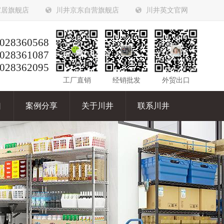
家居旗舰店
川井京东自营旗舰店
川井英文官网
028360568
028361087
028362095
工厂直销
经销批发
外贸出口
口
案例分享
关于川井
联系川井