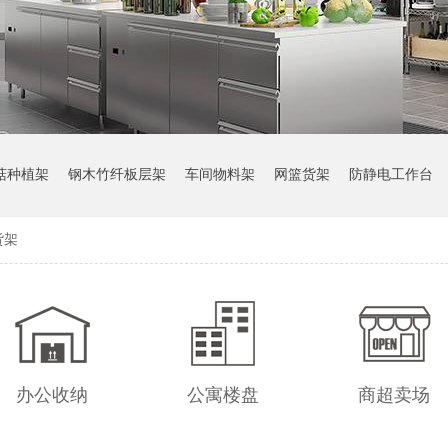
菇种植架
钢木竹纤板层架
车间物料架
网篮货架
防静电工作台
货架
办公收纳
公寓楼盘
商超卖场