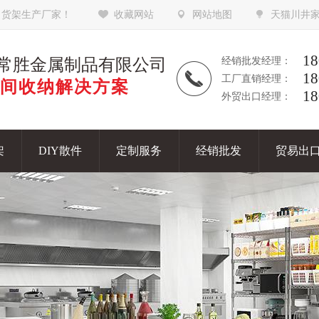
，货架生产厂家！
收藏网站
网站地图
天猫川井
18
常胜金属制品有限公司
经销批发经理：
18
工厂直销经理：
间收纳解决方案
18
外贸出口经理：
架
DIY散件
定制服务
经销批发
贸易出