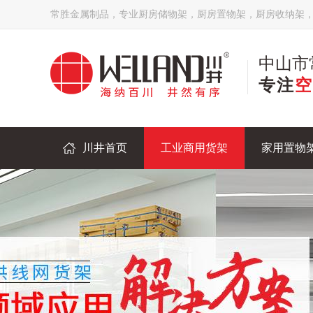
常胜金属制品，专业厨房储物架，厨房置物架，厨房收纳架
中山市
专注
空
川井首页
工业商用货架
家用置物