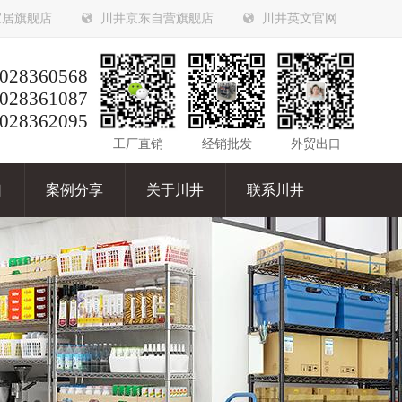
家居旗舰店
川井京东自营旗舰店
川井英文官网
028360568
028361087
028362095
工厂直销
经销批发
外贸出口
口
案例分享
关于川井
联系川井