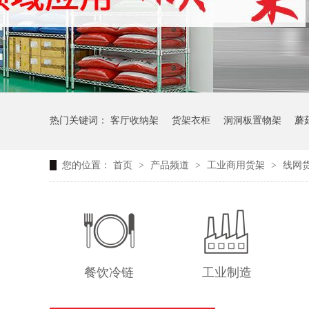
热门关键词：
客厅收纳架
货架衣柜
洞洞板置物架
蘑
您的位置：
首页
>
产品频道
>
工业商用货架
>
线网
生产车间周转推车
办公仓库仓储连排架
餐饮冷链
工业制造