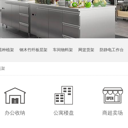
菇种植架
钢木竹纤板层架
车间物料架
网篮货架
防静电工作台
花架
办公收纳
公寓楼盘
商超卖场