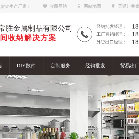
，货架生产厂家！
收藏网站
网站地图
天猫川井
18
常胜金属制品有限公司
经销批发经理：
18
工厂直销经理：
间收纳解决方案
18
外贸出口经理：
架
DIY散件
定制服务
经销批发
贸易出