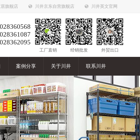
家居旗舰店
川井京东自营旗舰店
川井英文官网
028360568
028361087
028362095
工厂直销
经销批发
外贸出口
口
案例分享
关于川井
联系川井