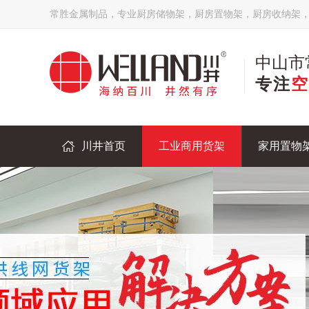
常胜金属制品，专业厨房储物架，厨房置物架，厨房收纳架
中山市
专注
空
川井首页
工业商用货架
家用置物