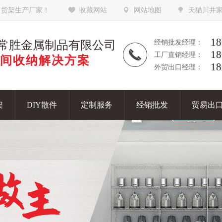
，货架生产厂家！
收藏网站
网站地图
天猫川井
18
常胜金属制品有限公司
经销批发经理：
18
工厂直销经理：
间收纳解决方案
18
外贸出口经理：
架
DIY散件
定制服务
经销批发
贸易出