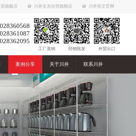
家居旗舰店
川井京东自营旗舰店
川井英文官网
028360568
028361087
028362095
工厂直销
经销批发
外贸出口
口
案例分享
关于川井
联系川井