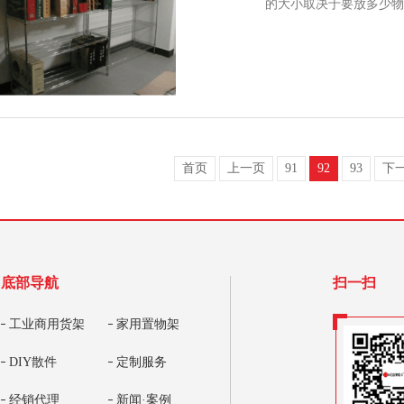
的大小取决于要放多少物
首页
上一页
91
92
93
下
底部导航
扫一扫
工业商用货架
家用置物架
DIY散件
定制服务
经销代理
新闻·案例