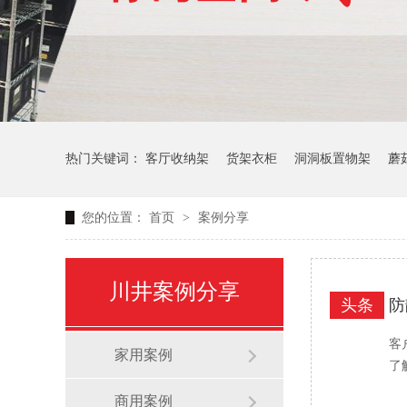
热门关键词：
客厅收纳架
货架衣柜
洞洞板置物架
蘑
您的位置：
首页
>
案例分享
生产车间周转推车
办公仓库仓储连排架
川井案例分享
头条
防
客
家用案例
了
商用案例