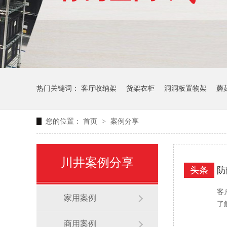
热门关键词：
客厅收纳架
货架衣柜
洞洞板置物架
蘑
您的位置：
首页
>
案例分享
生产车间周转推车
办公仓库仓储连排架
川井案例分享
头条
防
客
家用案例
了
商用案例