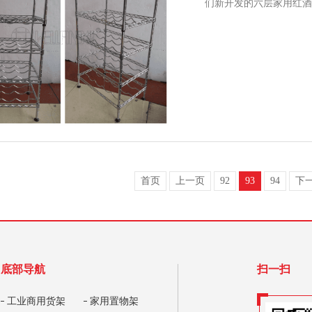
们新开发的六层家用红酒
首页
上一页
92
93
94
下
底部导航
扫一扫
工业商用货架
家用置物架