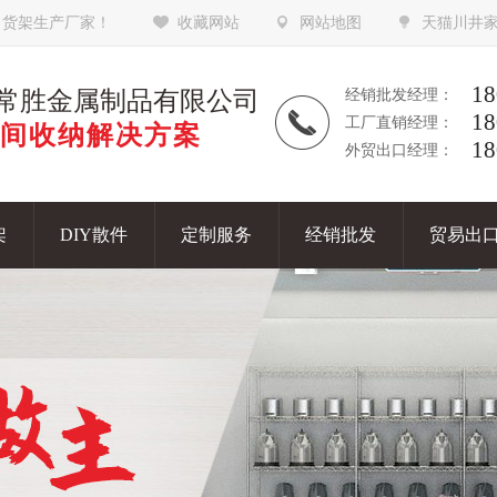
，货架生产厂家！
收藏网站
网站地图
天猫川井
18
常胜金属制品有限公司
经销批发经理：
18
工厂直销经理：
间收纳解决方案
18
外贸出口经理：
架
DIY散件
定制服务
经销批发
贸易出