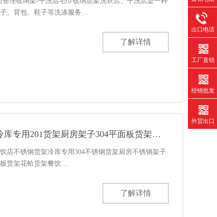
间整理收纳架-干洗店毛巾收纳层架洗衣店、干洗店是一种
子、背包、鞋子等洗涤服务…
出口电话
了解详情
工厂直销
经销批发
外贸出口
餐饮店不锈钢货架冷库专用201货架厨房架子304平面板货架花蛤货架
饮店不锈钢货架冷库专用304不锈钢货架厨房不锈钢架子
平面板货架花蛤货架餐饮…
了解详情