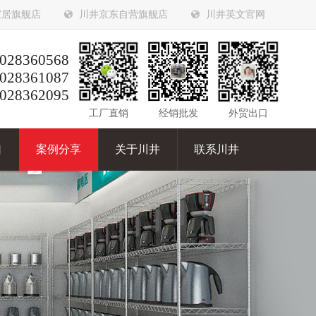
家居旗舰店
川井京东自营旗舰店
川井英文官网
028360568
028361087
028362095
工厂直销
经销批发
外贸出口
口
案例分享
关于川井
联系川井