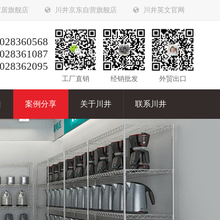
家居旗舰店
川井京东自营旗舰店
川井英文官网
028360568
028361087
028362095
工厂直销
经销批发
外贸出口
口
案例分享
关于川井
联系川井