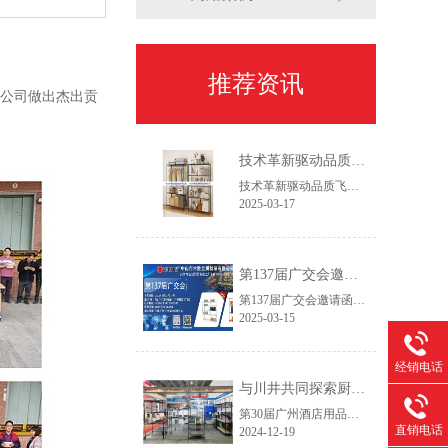
推荐资讯
为公司做出杰出贡
技术革新驱动品质飞跃——2025新一代设备赋能线网货架智造升级
技术革新驱动品质飞跃——2025新一代设备赋能线网货架智造升级作为专注线网货架领域的生产服务商，我们始终践行"以客户为主，以创新促发展"的经营理念。通过持续优化生产工艺流程和产品结构设计，我们致力于为客户提供更具市场竞争力的仓储解决方案，在保证产品精工品质的同时，实现交付周期缩短30%以上，助力客户快速开拓新兴市场。
2025-03-17
第137届广交会邀请函
第137届广交会邀请函智造未来，链通全球尊敬的合作伙伴：【中山市常胜金属制品有限公司】作为拥有26年经验的线网货架制造商，诚邀您莅临第137届中国进出口商品交易会(广交会，本次展会我们将推出家用及商用双场景新品，助力全球合作伙伴提升空间管理效率。
2025-03-15
经销电话
与川井共同探索厨房与冷库收纳创新——第30届广州酒店用品展今日开幕
第30届广州酒店用品展今天开展了，欢迎各界新老客户朋友们到访我们的厨房和冷库货架的展位。广州琶洲展馆B区10.2.590~592，12月19日~21日，欢迎咨询产品目录和询价!
直销电话
2024-12-19