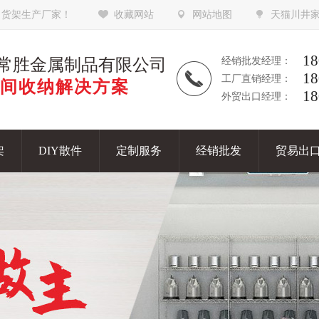
，货架生产厂家！
收藏网站
网站地图
天猫川井
18
常胜金属制品有限公司
经销批发经理：
18
工厂直销经理：
间收纳解决方案
18
外贸出口经理：
架
DIY散件
定制服务
经销批发
贸易出