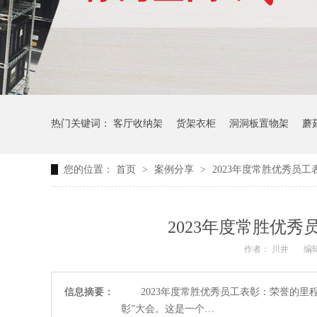
热门关键词：
客厅收纳架
货架衣柜
洞洞板置物架
蘑
您的位置：
首页
>
案例分享
>
2023年度常胜优秀员
生产车间周转推车
办公仓库仓储连排架
2023年度常胜优
作者： 川井
编辑
信息摘要：
2023年度常胜优秀员工表彰：荣誉的里
彰”大会。这是一个…