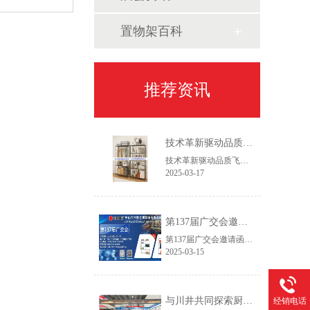
置物架百科
推荐资讯
技术革新驱动品质飞跃——2025新一代设备赋能线网货架智造升级
技术革新驱动品质飞跃——2025新一代设备赋能线网货架智造升级作为专注线网货架领域的生产服务商，我们始终践行"以客户为主，以创新促发展"的经营理念。通过持续优化生产工艺流程和产品结构设计，我们致力于为客户提供更具市场竞争力的仓储解决方案，在保证产品精工品质的同时，实现交付周期缩短30%以上，助力客户快速开拓新兴市场。
2025-03-17
第137届广交会邀请函
第137届广交会邀请函智造未来，链通全球尊敬的合作伙伴：【中山市常胜金属制品有限公司】作为拥有26年经验的线网货架制造商，诚邀您莅临第137届中国进出口商品交易会(广交会，本次展会我们将推出家用及商用双场景新品，助力全球合作伙伴提升空间管理效率。
2025-03-15
与川井共同探索厨房与冷库收纳创新——第30届广州酒店用品展今日开幕
经销电话