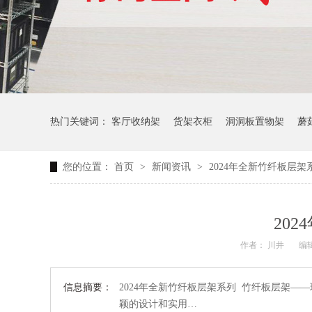
热门关键词：
客厅收纳架
货架衣柜
洞洞板置物架
蘑
您的位置：
首页
>
新闻资讯
>
2024年全新竹纤板层架
生产车间周转推车
办公仓库仓储连排架
20
作者： 川井
编辑
信息摘要：
2024年全新竹纤板层架系列 竹纤板层架—
颖的设计和实用…