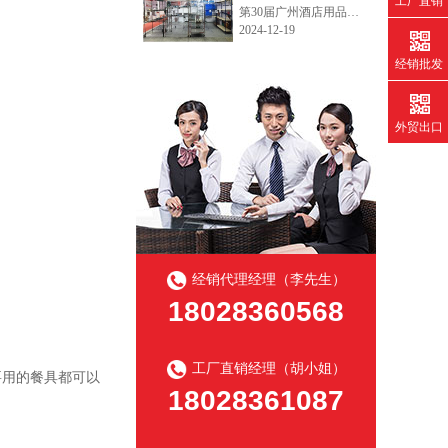
工厂直销
第30届广州酒店用品展今天开展了，欢迎各界新老客户朋友们到访我们的厨房和冷库货架的展位。广州琶洲展馆B区10.2.590~592，12月19日~21日，欢迎咨询产品目录和询价!
2024-12-19
经销批发
外贸出口
经销代理经理（李先生）
18028360568
工厂直销经理（胡小姐）
要用的餐具都可以
18028361087