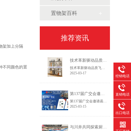
置物架百科
推荐资讯
物架加上分隔
技术革新驱动品质飞跃——2025新一代设备赋能线网货架智造升级
种不同颜色的置
技术革新驱动品质飞跃——2025新一代设备赋能线网货架智造升级作为专注线网货架领域的生产服务商，我们始终践行"以客户为主，以创新促发展"的经营理念。通过持续优化生产工艺流程和产品结构设计，我们致力于为客户提供更具市场竞争力的仓储解决方案，在保证产品精工品质的同时，实现交付周期缩短30%以上，助力客户快速开拓新兴市场。
2025-03-17
经销电话
第137届广交会邀请函
直销电话
第137届广交会邀请函智造未来，链通全球尊敬的合作伙伴：【中山市常胜金属制品有限公司】作为拥有26年经验的线网货架制造商，诚邀您莅临第137届中国进出口商品交易会(广交会，本次展会我们将推出家用及商用双场景新品，助力全球合作伙伴提升空间管理效率。
2025-03-15
出口电话
与川井共同探索厨房与冷库收纳创新——第30届广州酒店用品展今日开幕