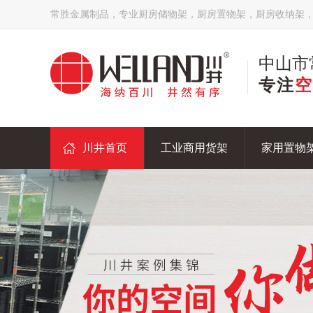
常胜金属制品，专业厨房储物架，厨房置物架，厨房收纳架
中山市
专注
空
川井首页
工业商用货架
家用置物