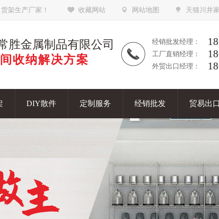
，货架生产厂家！
收藏网站
网站地图
天猫川井
18
常胜金属制品有限公司
经销批发经理：
18
工厂直销经理：
间收纳解决方案
18
外贸出口经理：
架
DIY散件
定制服务
经销批发
贸易出