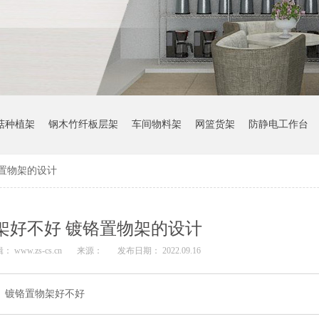
菇种植架
钢木竹纤板层架
车间物料架
网篮货架
防静电工作台
置物架的设计
架好不好 镀铬置物架的设计
： www.zs-cs.cn
来源：
发布日期： 2022.09.16
镀铬置物架好不好