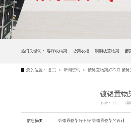
热门关键词：
客厅收纳架
货架衣柜
洞洞板置物架
蘑
您的位置：
首页
>
新闻资讯
>
镀铬置物架好不好 镀铬
生产车间周转推车
办公仓库仓储连排架
镀铬置物
作者： 川井
编辑
信息摘要：
镀铬置物架好不好 镀铬置物架的设计 