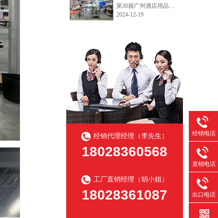
第30届广州酒店用品展今天开展了，欢迎各界新老客户朋友们到访我们的厨房和冷库货架的展位。广州琶洲展馆B区10.2.590~592，12月19日~21日，欢迎咨询产品目录和询价!
2024-12-19
经销电话
经销代理经理（李先生）
18028360568
直销电话
工厂直销经理（胡小姐）
18028361087
出口电话