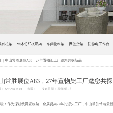
菇种植架
钢木竹纤板层架
车间物料架
网篮货架
防静电工作台
｜中山常胜展位A83，27年置物架工厂邀您共探新品
常胜展位A83，27年置物架工厂邀您共
： www.zs-cs.cn
来源：
发布日期： 2026.06.16
啦！作为深耕线网置物架、金属货架27年的源头工厂，中山常胜带着最