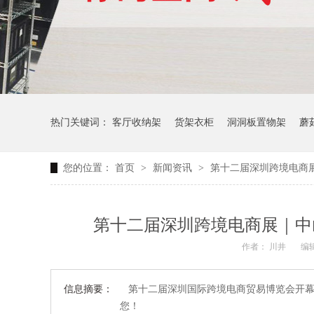
热门关键词：
客厅收纳架
货架衣柜
洞洞板置物架
蘑
您的位置：
首页
>
新闻资讯
>
第十二届深圳跨境电商展
生产车间周转推车
办公仓库仓储连排架
第十二届深圳跨境电商展｜中山
作者： 川井
编辑
信息摘要：
第十二届深圳国际跨境电商贸易博览会开幕
您！