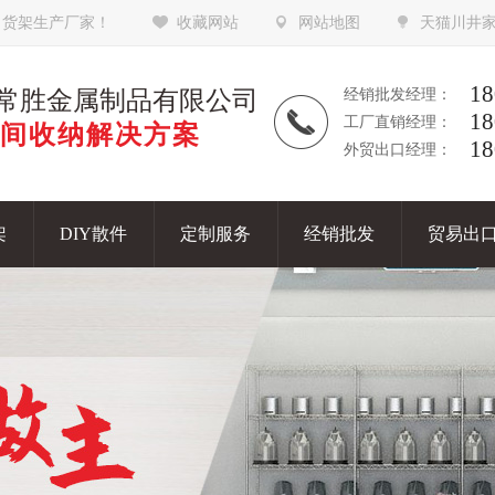
，货架生产厂家！
收藏网站
网站地图
天猫川井
18
常胜金属制品有限公司
经销批发经理：
18
工厂直销经理：
间收纳解决方案
18
外贸出口经理：
架
DIY散件
定制服务
经销批发
贸易出