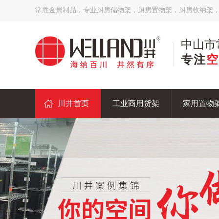
常胜金属制品，专业厨房储物架，厨房置物架，厨房收纳架
中山市
专注
空
川井首页
工业商用货架
家用置物