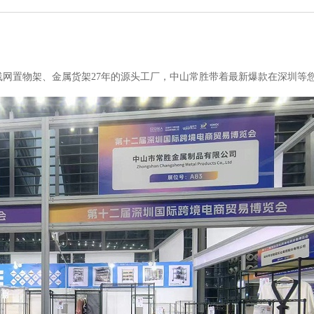
网置物架、金属货架27年的源头工厂，中山常胜带着最新爆款在深圳等