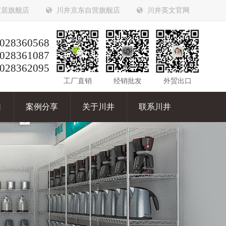
家居旗舰店
川井京东自营旗舰店
川井英文官网
028360568
028361087
028362095
工厂直销
经销批发
外贸出口
口
案例分享
关于川井
联系川井