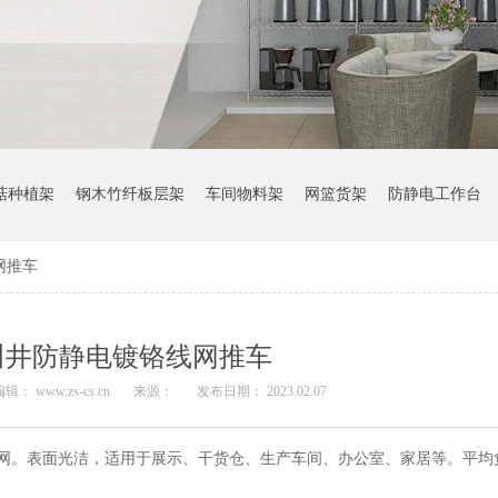
菇种植架
钢木竹纤板层架
车间物料架
网篮货架
防静电工作台
网推车
川井防静电镀铬线网推车
辑： www.zs-cs.cn
来源：
发布日期： 2023.02.07
网。表面光洁，适用于展示、干货仓、生产车间、办公室、家居等。平均负重