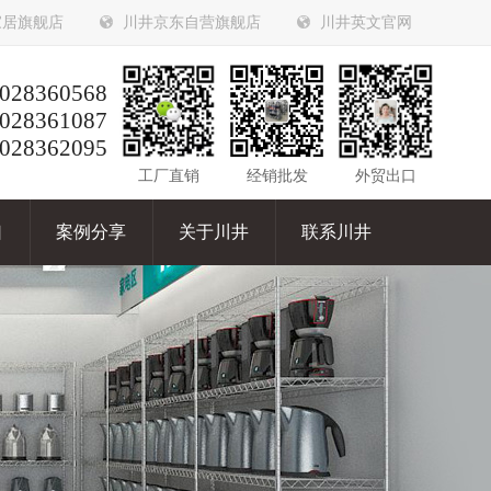
家居旗舰店
川井京东自营旗舰店
川井英文官网
028360568
028361087
028362095
工厂直销
经销批发
外贸出口
口
案例分享
关于川井
联系川井