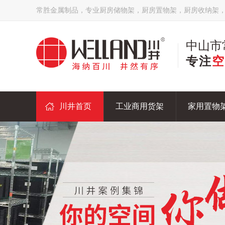
常胜金属制品，专业厨房储物架，厨房置物架，厨房收纳架
中山市
专注
空
川井首页
工业商用货架
家用置物