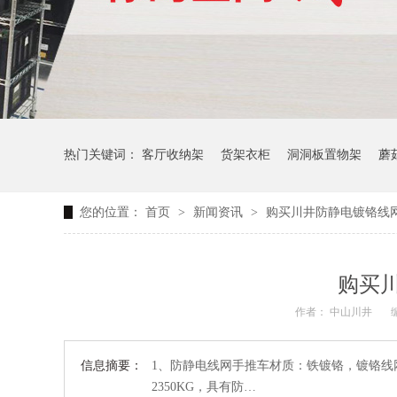
热门关键词：
客厅收纳架
货架衣柜
洞洞板置物架
蘑
您的位置：
首页
>
新闻资讯
>
购买川井防静电镀铬线
生产车间周转推车
办公仓库仓储连排架
购买
作者： 中山川井
编
信息摘要：
1、防静电线网手推车材质：铁镀铬，镀铬线
2350KG，具有防…