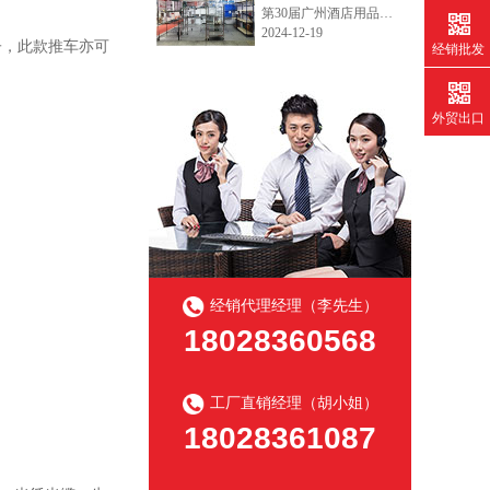
第30届广州酒店用品展今天开展了，欢迎各界新老客户朋友们到访我们的厨房和冷库货架的展位。广州琶洲展馆B区10.2.590~592，12月19日~21日，欢迎咨询产品目录和询价!
2024-12-19
子，此款推车亦可
经销批发
外贸出口
经销代理经理（李先生）
18028360568
工厂直销经理（胡小姐）
18028361087