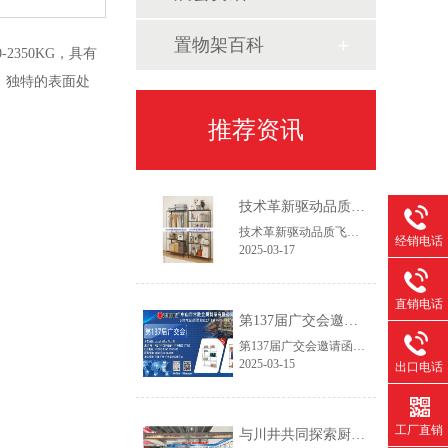
置物架百科
350KG，具有
，独特的表面处
推荐资讯
技术革新驱动品质飞跃——2025新一代设备赋能线网货架智造升级
技术革新驱动品质飞跃——2025新一代设备赋能线网货架智造升级作为专注线网货架领域的生产服务商，我们始终践行"以客户为主，以创新促发展"的经营理念。通过持续优化生产工艺流程和产品结构设计，我们致力于为客户提供更具市场竞争力的仓储解决方案，在保证产品精工品质的同时，实现交付周期缩短30%以上，助力客户快速开拓新兴市场。
经销电话
2025-03-17
直销电话
第137届广交会邀请函
第137届广交会邀请函智造未来，链通全球尊敬的合作伙伴：【中山市常胜金属制品有限公司】作为拥有26年经验的线网货架制造商，诚邀您莅临第137届中国进出口商品交易会(广交会，本次展会我们将推出家用及商用双场景新品，助力全球合作伙伴提升空间管理效率。
2025-03-15
出口电话
工厂直销
与川井共同探索厨房与冷库收纳创新——第30届广州酒店用品展今日开幕