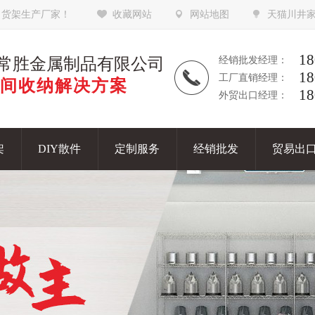
，货架生产厂家！
收藏网站
网站地图
天猫川井
18
常胜金属制品有限公司
经销批发经理：
18
工厂直销经理：
间收纳解决方案
18
外贸出口经理：
架
DIY散件
定制服务
经销批发
贸易出