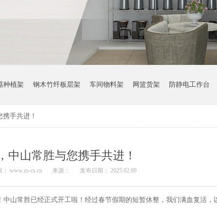
菇种植架
钢木竹纤板层架
车间物料架
网篮货架
防静电工作台
您携手共进！
，中山常胜与您携手共进！
： www.zs-cs.cn
来源：
发布日期： 2025.02.09
！中山常胜已经正式开工啦！经过春节假期的短暂休整，我们满血复活，