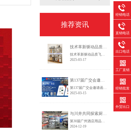
经销电话
推荐资讯
直销电话
技术革新驱动品质飞跃——2025新一代设备赋能线网货架智造升级
出口电话
技术革新驱动品质飞跃——2025新一代设备赋能线网货架智造升级作为专注线网货架领域的生产服务商，我们始终践行"以客户为主，以创新促发展"的经营理念。通过持续优化生产工艺流程和产品结构设计，我们致力于为客户提供更具市场竞争力的仓储解决方案，在保证产品精工品质的同时，实现交付周期缩短30%以上，助力客户快速开拓新兴市场。
2025-03-17
工厂直销
第137届广交会邀请函
第137届广交会邀请函智造未来，链通全球尊敬的合作伙伴：【中山市常胜金属制品有限公司】作为拥有26年经验的线网货架制造商，诚邀您莅临第137届中国进出口商品交易会(广交会，本次展会我们将推出家用及商用双场景新品，助力全球合作伙伴提升空间管理效率。
经销批发
2025-03-15
外贸出口
与川井共同探索厨房与冷库收纳创新——第30届广州酒店用品展今日开幕
第30届广州酒店用品展今天开展了，欢迎各界新老客户朋友们到访我们的厨房和冷库货架的展位。广州琶洲展馆B区10.2.590~592，12月19日~21日，欢迎咨询产品目录和询价!
2024-12-19