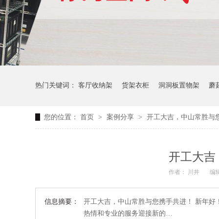
热门关键词：
客厅收纳架
货架衣柜
洞洞板置物架
蘑
您的位置：
首页
>
案例分享
>
开工大吉，中山常胜与
生产车间周转推车
办公仓库仓储连排架
开工大吉
作者： 川井
编辑
信息摘要：
开工大吉，中山常胜与您携手共进！ 新年好
热情和专业的服务迎接新的…