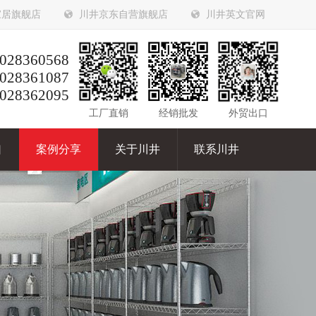
家居旗舰店
川井京东自营旗舰店
川井英文官网
028360568
028361087
028362095
工厂直销
经销批发
外贸出口
口
案例分享
关于川井
联系川井