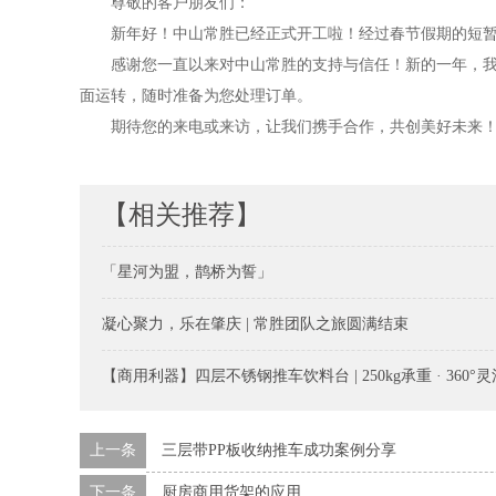
尊敬的客户朋友们：
新年好！中山常胜已经正式开工啦！经过春节假期的短
感谢您一直以来对中山常胜的支持与信任！新的一年，
面运转，随时准备为您处理订单。
期待您的来电或来访，让我们携手合作，共创美好未来
【相关推荐】
「星河为盟，鹊桥为誓」
凝心聚力，乐在肇庆 | 常胜团队之旅圆满结束
【商用利器】四层不锈钢推车饮料台 | 250kg承重 · 360
上一条
三层带PP板收纳推车成功案例分享
下一条
厨房商用货架的应用