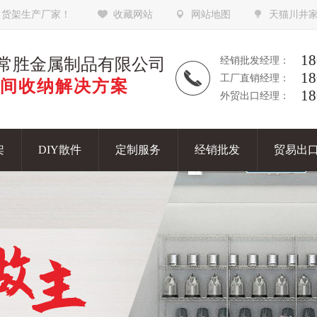
，货架生产厂家！
收藏网站
网站地图
天猫川井
18
常胜金属制品有限公司
经销批发经理：
18
工厂直销经理：
间收纳解决方案
18
外贸出口经理：
架
DIY散件
定制服务
经销批发
贸易出