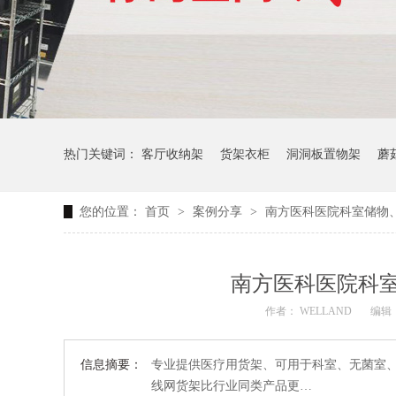
热门关键词：
客厅收纳架
货架衣柜
洞洞板置物架
蘑
您的位置：
首页
>
案例分享
>
南方医科医院科室储物
生产车间周转推车
办公仓库仓储连排架
南方医科医院科
作者： WELLAND
编辑：
信息摘要：
专业提供医疗用货架、可用于科室、无菌室
线网货架比行业同类产品更…