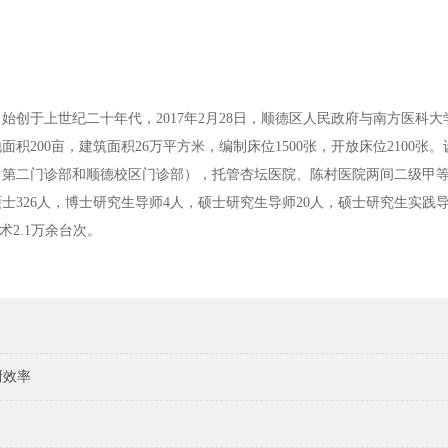
创于上世纪二十年代，2017年2月28日，顺德区人民政府与南方医科大
200亩，建筑面积26万平方米，编制床位1500张，开放床位2100张。
部（第二门诊部和顺德校区门诊部），托管杏坛医院、陈村医院两间二级甲
，硕士326人，博士研究生导师4人，硕士研究生导师20人，硕士研究生实践导师
术2.1万余台次。
厨效率