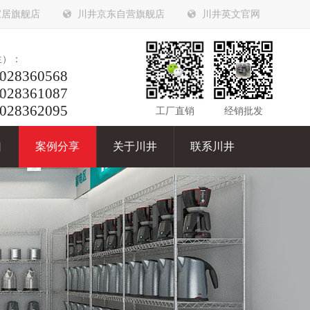
家居旗舰店
川井京东自营旗舰店
川井英文官网
生）：
028360568
姐）：
028361087
姐）：
028362095
工厂直销
经销批发
口
案例分享
关于川井
联系川井