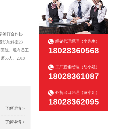
学签订合作协
经销代理经理（李先生）
设职能科室23
18028360568
等医院。现有员工
63人。2018
工厂直销经理（胡小姐）
18028361087
外贸出口经理（黄小姐）
18028362095
了解详情 >
了解详情 >