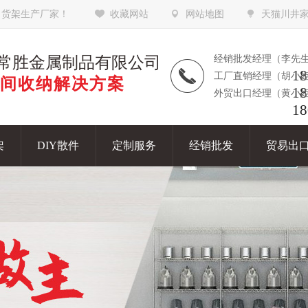
，货架生产厂家！
收藏网站
网站地图
天猫川井
常胜金属制品有限公司
经销批发经理（李先
18
工厂直销经理（胡小
间收纳解决方案
18
外贸出口经理（黄小
18
架
DIY散件
定制服务
经销批发
贸易出