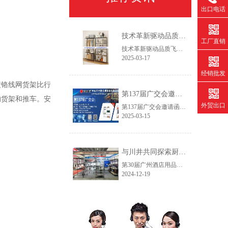
出口电话
技术革新驱动品质飞跃——2025新一代设备赋能线网货架智造升级
工厂直销
技术革新驱动品质飞跃——2025新一代设备赋能线网货架智造升级作为专注线网货架领域的生产服务商，我们始终践行"以客户为主，以创新促发展"的经营理念。通过持续优化生产工艺流程和产品结构设计，我们致力于为客户提供更具市场竞争力的仓储解决方案，在保证产品精工品质的同时，实现交付周期缩短30%以上，助力客户快速开拓新兴市场。
2025-03-17
经销批发
镀铬线网货架比行
第137届广交会邀请函
的货架和推车。安
外贸出口
第137届广交会邀请函智造未来，链通全球尊敬的合作伙伴：【中山市常胜金属制品有限公司】作为拥有26年经验的线网货架制造商，诚邀您莅临第137届中国进出口商品交易会(广交会，本次展会我们将推出家用及商用双场景新品，助力全球合作伙伴提升空间管理效率。
2025-03-15
与川井共同探索厨房与冷库收纳创新——第30届广州酒店用品展今日开幕
第30届广州酒店用品展今天开展了，欢迎各界新老客户朋友们到访我们的厨房和冷库货架的展位。广州琶洲展馆B区10.2.590~592，12月19日~21日，欢迎咨询产品目录和询价!
2024-12-19