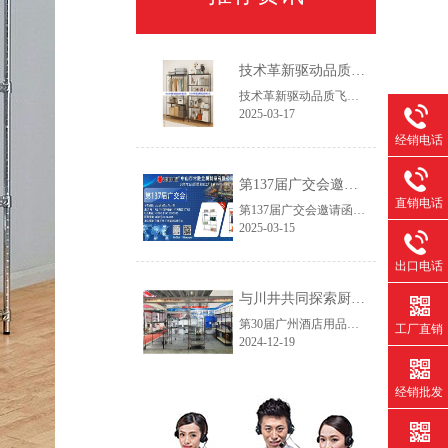
技术革新驱动品质飞跃——2025新一代设备赋能线网货架智造升级
技术革新驱动品质飞跃——2025新一代设备赋能线网货架智造升级作为专注线网货架领域的生产服务商，我们始终践行"以客户为主，以创新促发展"的经营理念。通过持续优化生产工艺流程和产品结构设计，我们致力于为客户提供更具市场竞争力的仓储解决方案，在保证产品精工品质的同时，实现交付周期缩短30%以上，助力客户快速开拓新兴市场。
2025-03-17
经销电话
第137届广交会邀请函
直销电话
第137届广交会邀请函智造未来，链通全球尊敬的合作伙伴：【中山市常胜金属制品有限公司】作为拥有26年经验的线网货架制造商，诚邀您莅临第137届中国进出口商品交易会(广交会，本次展会我们将推出家用及商用双场景新品，助力全球合作伙伴提升空间管理效率。
2025-03-15
出口电话
与川井共同探索厨房与冷库收纳创新——第30届广州酒店用品展今日开幕
第30届广州酒店用品展今天开展了，欢迎各界新老客户朋友们到访我们的厨房和冷库货架的展位。广州琶洲展馆B区10.2.590~592，12月19日~21日，欢迎咨询产品目录和询价!
工厂直销
2024-12-19
经销批发