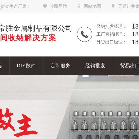
，货架生产厂家！
收藏网站
网站地图
天猫川井
18
常胜金属制品有限公司
经销批发经理：
18
工厂直销经理：
间收纳解决方案
18
外贸出口经理：
架
DIY散件
定制服务
经销批发
贸易出