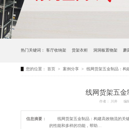
热门关键词：
客厅收纳架
货架衣柜
洞洞板置物架
蘑
您的位置：
首页
>
案例分享
>
线网货架五金制品：构
生产车间周转推车
办公仓库仓储连排架
线网货架五金
作者： 川井
编辑
信息摘要：
线网货架五金制品：构建高效物流的关键
的性能和多样的功能，帮助…