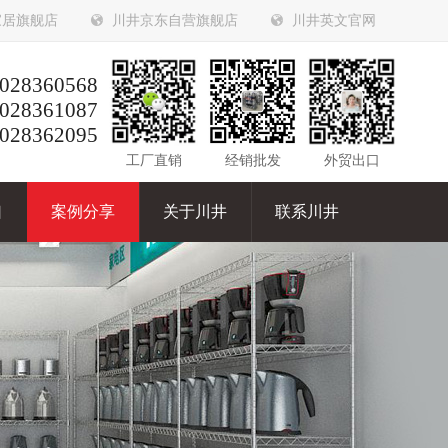
家居旗舰店
川井京东自营旗舰店
川井英文官网
028360568
028361087
028362095
工厂直销
经销批发
外贸出口
口
案例分享
关于川井
联系川井