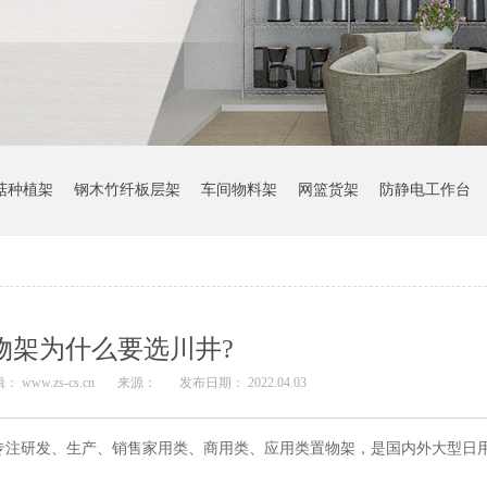
菇种植架
钢木竹纤板层架
车间物料架
网篮货架
防静电工作台
物架为什么要选川井?
： www.zs-cs.cn
来源：
发布日期： 2022.04.03
专注研发、生产、销售家用类、商用类、应用类置物架，是国内外大型日