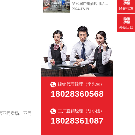
第30届广州酒店用品展今天开展了，欢迎各界新老客户朋友们到访我们的厨房和冷库货架的展位。广州琶洲展馆B区10.2.590~592，12月19日~21日，欢迎咨询产品目录和询价!
经销批发
2024-12-19
外贸出口
经销代理经理（李先生）
18028360568
工厂直销经理（胡小姐）
据不同卖场、不同
18028361087