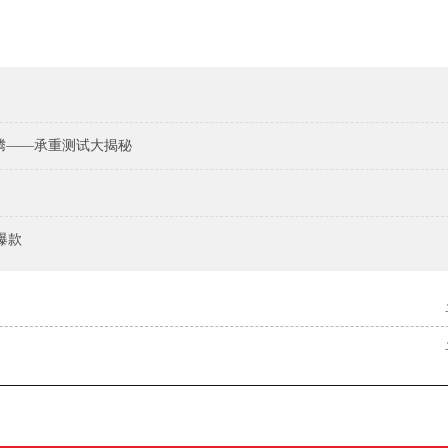
腾——承重测试大揭秘
爆款