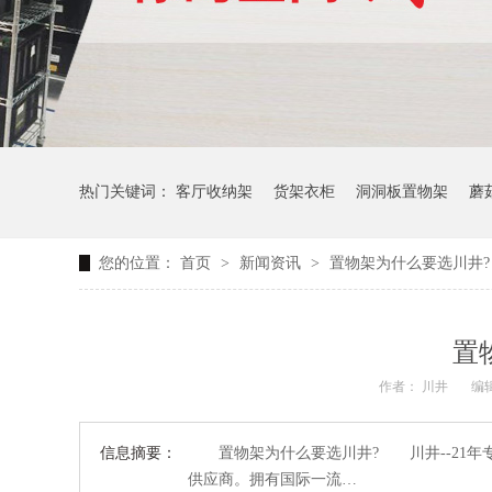
热门关键词：
客厅收纳架
货架衣柜
洞洞板置物架
蘑
您的位置：
首页
>
新闻资讯
>
置物架为什么要选川井?
生产车间周转推车
办公仓库仓储连排架
置
作者： 川井
编辑
信息摘要：
置物架为什么要选川井? 川井--21年
供应商。拥有国际一流…