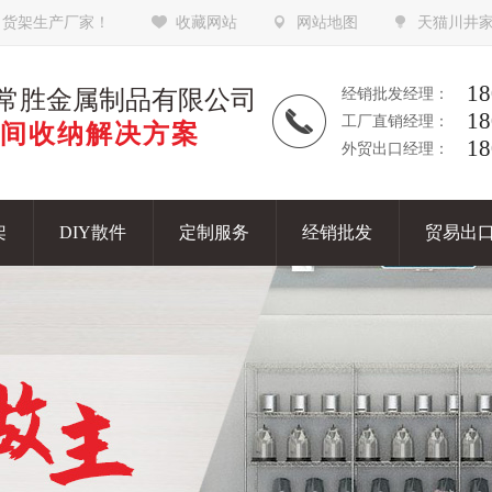
，货架生产厂家！
收藏网站
网站地图
天猫川井
18
常胜金属制品有限公司
经销批发经理：
18
工厂直销经理：
间收纳解决方案
18
外贸出口经理：
架
DIY散件
定制服务
经销批发
贸易出