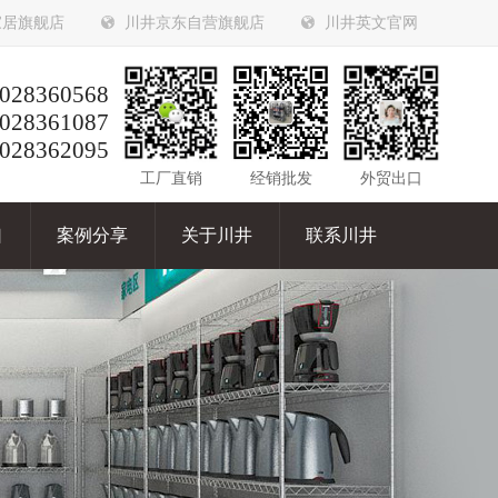
家居旗舰店
川井京东自营旗舰店
川井英文官网
028360568
028361087
028362095
工厂直销
经销批发
外贸出口
口
案例分享
关于川井
联系川井