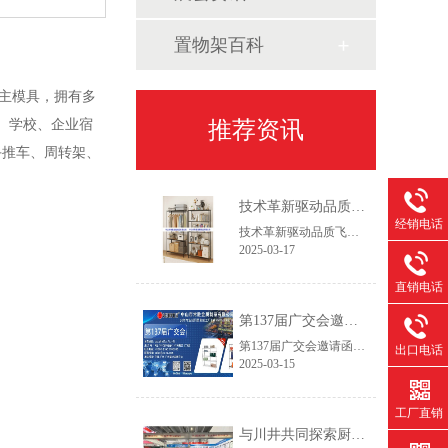
置物架百科
自主模具，拥有多
、学校、企业宿
推荐资讯
手推车、周转架、
。
技术革新驱动品质飞跃——2025新一代设备赋能线网货架智造升级
经销电话
技术革新驱动品质飞跃——2025新一代设备赋能线网货架智造升级作为专注线网货架领域的生产服务商，我们始终践行"以客户为主，以创新促发展"的经营理念。通过持续优化生产工艺流程和产品结构设计，我们致力于为客户提供更具市场竞争力的仓储解决方案，在保证产品精工品质的同时，实现交付周期缩短30%以上，助力客户快速开拓新兴市场。
2025-03-17
直销电话
第137届广交会邀请函
第137届广交会邀请函智造未来，链通全球尊敬的合作伙伴：【中山市常胜金属制品有限公司】作为拥有26年经验的线网货架制造商，诚邀您莅临第137届中国进出口商品交易会(广交会，本次展会我们将推出家用及商用双场景新品，助力全球合作伙伴提升空间管理效率。
出口电话
2025-03-15
工厂直销
与川井共同探索厨房与冷库收纳创新——第30届广州酒店用品展今日开幕