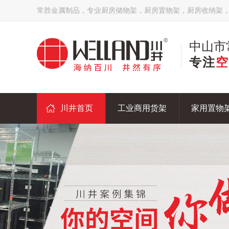
常胜金属制品，专业厨房储物架，厨房置物架，厨房收纳架
中山市
专注
空
川井首页
工业商用货架
家用置物