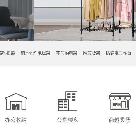
菇种植架
钢木竹纤板层架
车间物料架
网篮货架
防静电工作台
办公收纳
公寓楼盘
商超卖场