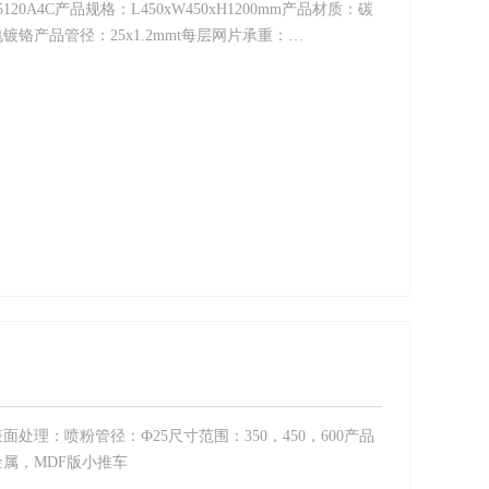
20A4C产品规格：L450xW450xH1200mm产品材质：碳
铬产品管径：25x1.2mmt每层网片承重：…
处理：喷粉管径：Ф25尺寸范围：350，450，600产品
属，MDF版小推车