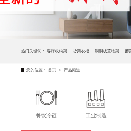
热门关键词：
客厅收纳架
货架衣柜
洞洞板置物架
蘑
您的位置：
首页
>
产品频道
生产车间周转推车
办公仓库仓储连排架
餐饮冷链
工业制造