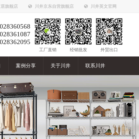
家居旗舰店
川井京东自营旗舰店
川井英文官网
028360568
028361087
028362095
工厂直销
经销批发
外贸出口
口
案例分享
关于川井
联系川井