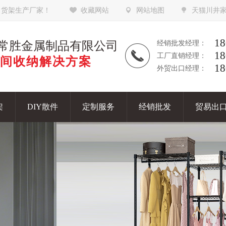
，货架生产厂家！
收藏网站
网站地图
天猫川井
18
常胜金属制品有限公司
经销批发经理：
18
工厂直销经理：
间收纳解决方案
18
外贸出口经理：
架
DIY散件
定制服务
经销批发
贸易出