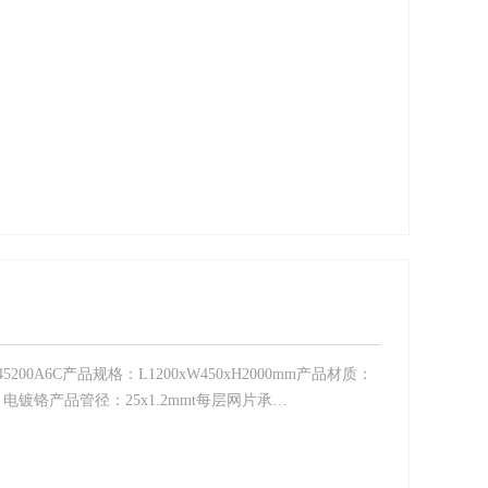
200A6C产品规格：L1200xW450xH2000mm产品材质：
镀铬产品管径：25x1.2mmt每层网片承…