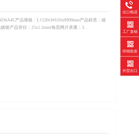
出口电话
6A4C产品规格：L1520xW610xH900mm产品材质：碳
铬产品管径：25x1.2mmt每层网片承重：3…
工厂直销
经销批发
外贸出口