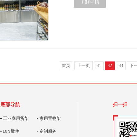
了解详情
首页
上一页
81
82
83
下
底部导航
扫一扫
工业商用货架
家用置物架
DIY散件
定制服务