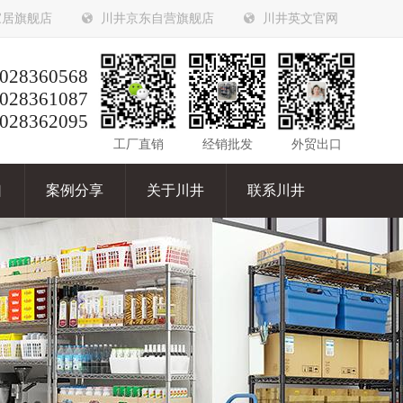
家居旗舰店
川井京东自营旗舰店
川井英文官网
028360568
028361087
028362095
工厂直销
经销批发
外贸出口
口
案例分享
关于川井
联系川井