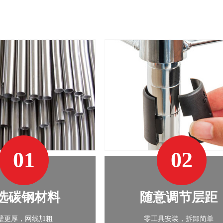
01
02
选碳钢材料
随意调节层距
壁更厚，网线加粗
零工具安装，拆卸简单