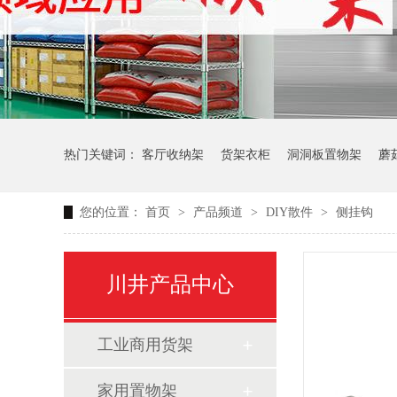
热门关键词：
客厅收纳架
货架衣柜
洞洞板置物架
蘑
您的位置：
首页
>
产品频道
>
DIY散件
>
侧挂钩
生产车间周转推车
办公仓库仓储连排架
川井产品中心
工业商用货架
家用置物架