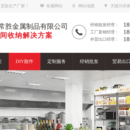
，货架生产厂家！
收藏网站
网站地图
天猫川井
18
常胜金属制品有限公司
经销批发经理：
18
工厂直销经理：
间收纳解决方案
18
外贸出口经理：
架
DIY散件
定制服务
经销批发
贸易出