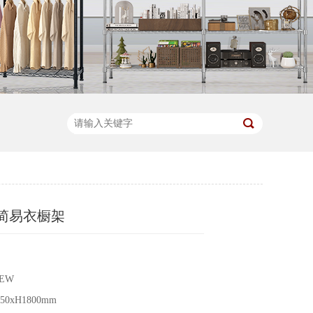
简易衣橱架
3EW
0xH1800mm