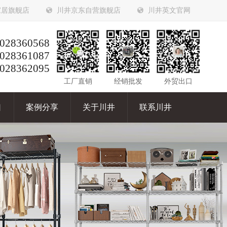
家居旗舰店
川井京东自营旗舰店
川井英文官网
028360568
028361087
028362095
工厂直销
经销批发
外贸出口
口
案例分享
关于川井
联系川井