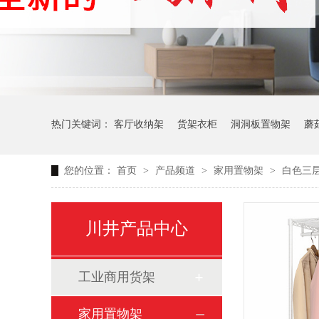
热门关键词：
客厅收纳架
货架衣柜
洞洞板置物架
蘑
您的位置：
首页
>
产品频道
>
家用置物架
>
白色三
生产车间周转推车
办公仓库仓储连排架
川井产品中心
工业商用货架
家用置物架