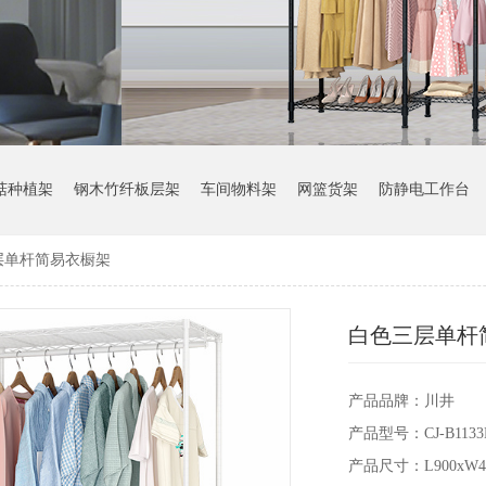
菇种植架
钢木竹纤板层架
车间物料架
网篮货架
防静电工作台
层单杆简易衣橱架
白色三层单杆
产品品牌：川井
产品型号：CJ-B113
产品尺寸：L900xW45