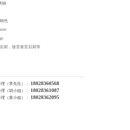
锈钢
钢色
mmt
gs
后厨，饭堂食堂后厨等
18028360568
经理（李先生）：
18028361087
经理（胡小姐）：
18028362095
经理（黄小姐）：