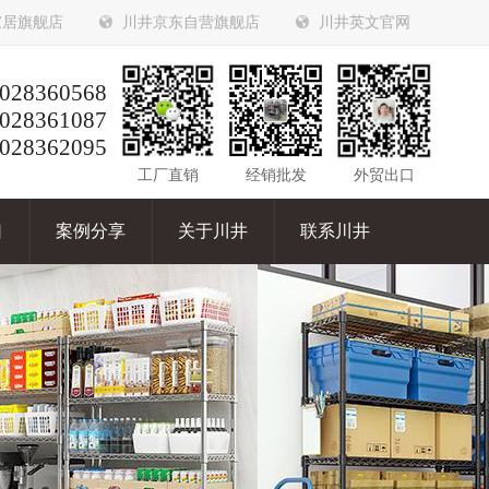
家居旗舰店
川井京东自营旗舰店
川井英文官网
028360568
028361087
028362095
工厂直销
经销批发
外贸出口
口
案例分享
关于川井
联系川井