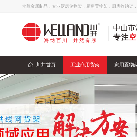
常胜金属制品，专业厨房储物架，厨房置物架，厨房收纳架
中山市
专注
空
川井首页
工业商用货架
家用置物