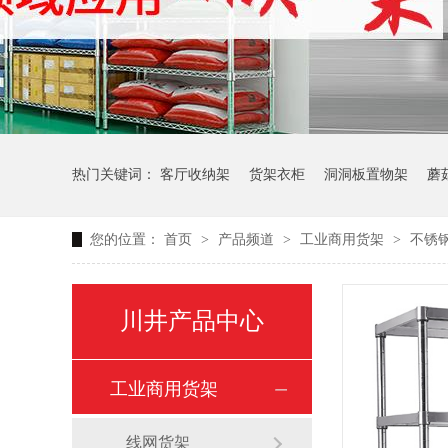
热门关键词：
客厅收纳架
货架衣柜
洞洞板置物架
蘑
您的位置：
首页
>
产品频道
>
工业商用货架
>
不锈
生产车间周转推车
办公仓库仓储连排架
川井产品中心
工业商用货架
线网货架