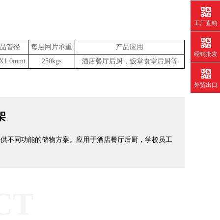
工厂直销
品管径
每层网片承重
产品应用
经销批发
5X1.0mmt
250kgs
酒店餐厅后厨，饭堂食堂后厨等
外贸出口
架
提供不同功能的储物方案。应用于酒店餐厅后厨，学校员工