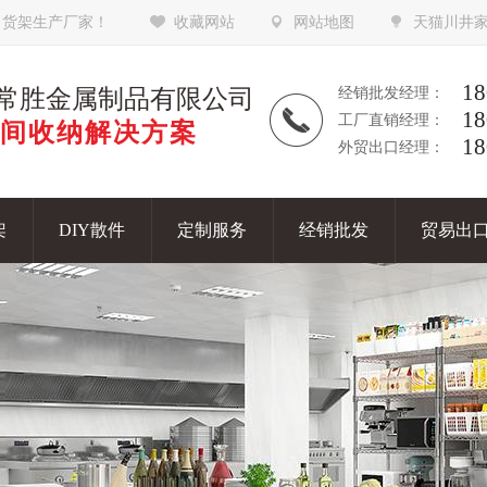
，货架生产厂家！
收藏网站
网站地图
天猫川井
18
常胜金属制品有限公司
经销批发经理：
18
工厂直销经理：
间收纳解决方案
18
外贸出口经理：
架
DIY散件
定制服务
经销批发
贸易出