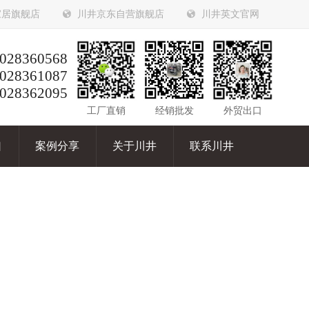
家居旗舰店
川井京东自营旗舰店
川井英文官网
028360568
028361087
028362095
工厂直销
经销批发
外贸出口
口
案例分享
关于川井
联系川井