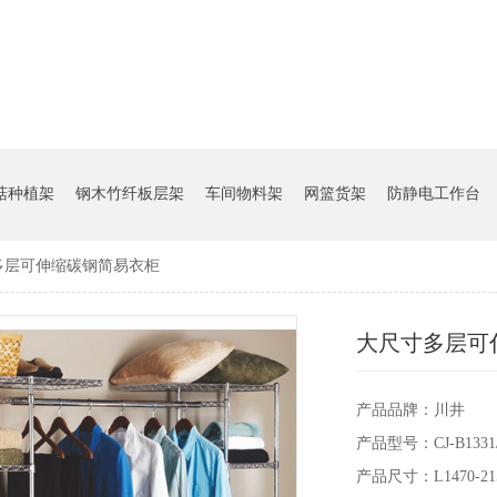
菇种植架
钢木竹纤板层架
车间物料架
网篮货架
防静电工作台
多层可伸缩碳钢简易衣柜
大尺寸多层可
产品品牌：川井
产品型号：CJ-B1331/C
产品尺寸：L1470-215