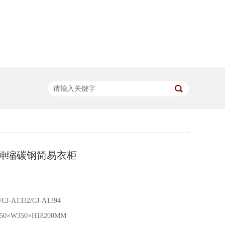
伸缩碳钢简易衣柜
J-A1332/CJ-A1394
0×W350×H18200MM