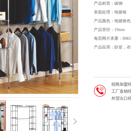
产品材质：碳钢
表面处理：电镀铬
产品颜色：电镀铬色
产品管径：19mm
每层网片承重：80K
产品应用：卧室，衣
招商加盟
工厂直销
外贸出口