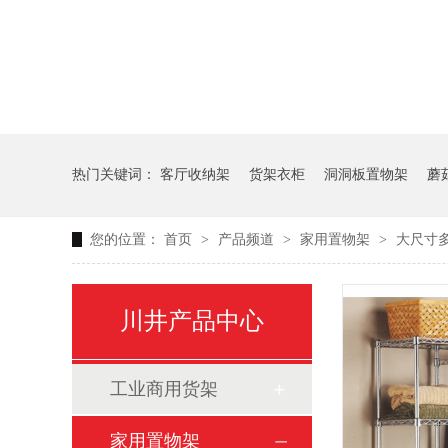
热门关键词：
客厅收纳架
货架衣柜
洞洞板置物架
蘑
您的位置：
首页
>
产品频道
>
家用置物架
>
大尺寸
生产车间周转推车
办公仓库仓储连排架
川井产品中心
工业商用货架
家用置物架