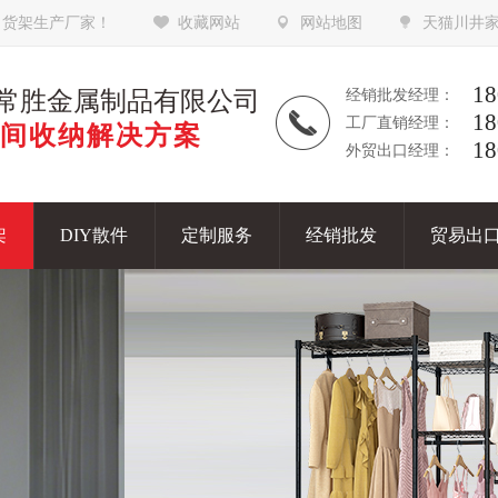
，货架生产厂家！
收藏网站
网站地图
天猫川井
18
常胜金属制品有限公司
经销批发经理：
18
工厂直销经理：
间收纳解决方案
18
外贸出口经理：
架
DIY散件
定制服务
经销批发
贸易出