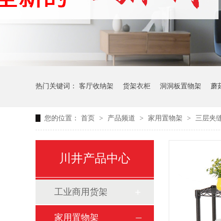
热门关键词：
客厅收纳架
货架衣柜
洞洞板置物架
蘑
您的位置：
首页
>
产品频道
>
家用置物架
>
三层夹
生产车间周转推车
办公仓库仓储连排架
川井产品中心
工业商用货架
家用置物架