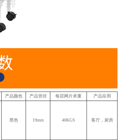
产品颜色
产品管径
每层网片承重
产品应用
黑色
19mm
40KGS
客厅，厨房