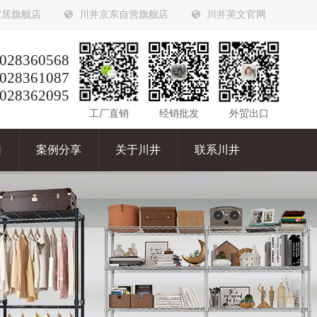
家居旗舰店
川井京东自营旗舰店
川井英文官网
028360568
028361087
028362095
工厂直销
经销批发
外贸出口
口
案例分享
关于川井
联系川井