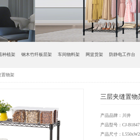
菇种植架
钢木竹纤板层架
车间物料架
网篮货架
防静电工作台
缝置物架
三层夹缝置物
产品品牌：川井
产品型号：CJ-B1847
产品尺寸：L550xW20