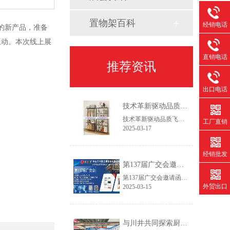
置物架百科
经销电话
的新产品，准备
互动。本次线上展
直销电话
推荐资讯
出口电话
技术革新驱动品质飞跃——2025新一代设备赋能线网货架智造升级
技术革新驱动品质飞跃——2025新一代设备赋能线网货架智造升级作为专注线网货架领域的生产服务商，我们始终践行"以客户为主，以创新促发展"的经营理念。通过持续优化生产工艺流程和产品结构设计，我们致力于为客户提供更具市场竞争力的仓储解决方案，在保证产品精工品质的同时，实现交付周期缩短30%以上，助力客户快速开拓新兴市场。
工厂直销
2025-03-17
经销批发
第137届广交会邀请函
第137届广交会邀请函智造未来，链通全球尊敬的合作伙伴：【中山市常胜金属制品有限公司】作为拥有26年经验的线网货架制造商，诚邀您莅临第137届中国进出口商品交易会(广交会，本次展会我们将推出家用及商用双场景新品，助力全球合作伙伴提升空间管理效率。
外贸出口
2025-03-15
与川井共同探索厨房与冷库收纳创新——第30届广州酒店用品展今日开幕