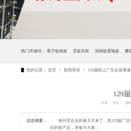
热门关键词：
客厅收纳架
货架衣柜
洞洞板置物架
蘑
您的位置：
首页
>
新闻资讯
>
129届线上广交会直播
生产车间周转推车
办公仓库仓储连排架
12
作者： 川井
编辑
信息摘要：
做外贸企业的春天又来了，第129届广交
目的新产品，准备为大家…