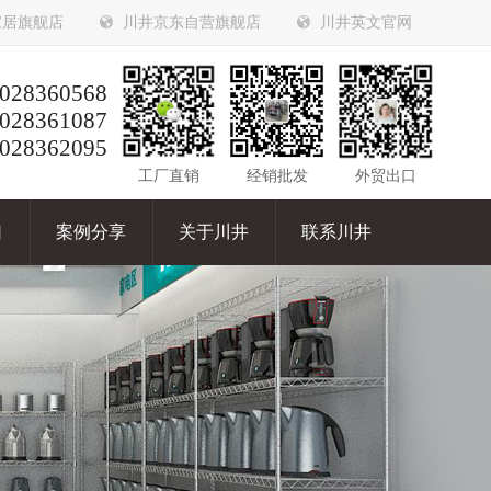
家居旗舰店
川井京东自营旗舰店
川井英文官网
028360568
028361087
028362095
工厂直销
经销批发
外贸出口
口
案例分享
关于川井
联系川井