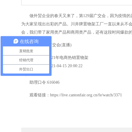
做外贸企业的春天又来了，第129届广交会，因为疫情
为大家呈现出出彩的产品。川井牌置物架工厂一直以来从不
会，我们带了家用类产品和商用类产品，还有这段时间爆款
在线咨询
129届线上广交会(直播)
直销批发
直播名称:2021年电商热销置物架
经销代理
开始时间:2021-04-15 20:00:22
外贸出口
直播ID:3371
助理口令:616046
观看链接：https://live.cantonfair.org.cn/fe/watch/3371