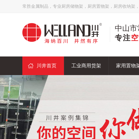
常胜金属制品，专业厨房储物架，厨房置物架，厨房收纳架
中山市
专注
空
川井首页
工业商用货架
家用置物