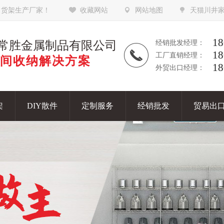
，货架生产厂家！
收藏网站
网站地图
天猫川井
18
常胜金属制品有限公司
经销批发经理：
18
工厂直销经理：
间收纳解决方案
18
外贸出口经理：
架
DIY散件
定制服务
经销批发
贸易出